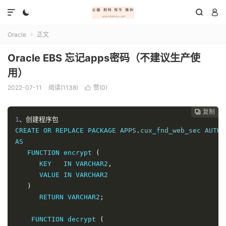




Oracle
正文

Oracle EBS 忘记apps密码（不建议生产使
用）
2022-07-11
阅读(1138)
赞(
0
)

复制
复制
复制



1
、创建程序包
CREATE OR REPLACE PACKAGE APPS
.
cux_fnd_web_sec AUTHI
AS

   FUNCTION encrypt 
(
      KEY   IN VARCHAR2
,
      VALUE IN VARCHAR2

)
      RETURN VARCHAR2
;
    FUNCTION decrypt 
(