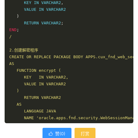
      KEY IN VARCHAR2
,
      VALUE IN VARCHAR2

)
      RETURN VARCHAR2
;
END
;
/

2.创建解密程序

CREATE OR REPLACE PACKAGE BODY APPS.cux_fnd_web_sec

AS

   FUNCTION encrypt (

      KEY   IN VARCHAR2,

      VALUE IN VARCHAR2

   )

      RETURN VARCHAR2

   AS

      LANGUAGE JAVA

      NAME 'oracle.apps.fnd.security.WebSessionManagerProc.encrypt(java.lang.String,java.lang.String) return java.lang.String';

   FUNCTION decrypt (

赞(
0
)
打赏
