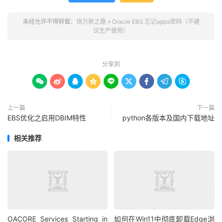
      KEY IN VARCHAR2,

      VALUE IN VARCHAR2

未经允许不得转载：
徐万新之路
»
Oracle EBS 忘记apps密码（不建
   )

议生产使用）
      RETURN VARCHAR2

   AS

      LANGUAGE JAVA

分享到
      NAME 'oracle.apps.fnd.security.WebSessionManagerProc.decrypt(java.lang.String,java.lang.String) return java.lang.String';

END;










/
3.
获取
APPS
密码
上一篇
下一篇
EBS优化之启用DBIM特性
python各版本及国内下载地址
--取得
APPS
密码密文
select
 encrypted_foundation_password 
from
 apps
.
fnd_u
相关推荐
得到一长串加密的
APPS
密码。
--取得
APPS
密码明文
将加密的
APPS
密码放在如下
SQL
中的第二个参数，得到明文密码。
select
apps
.
cux_fnd_web_sec
.
decrypt
(
'GUEST/ORACLE'
,
'ZHF7348
pwd 
from
 dual
;
OACORE Services Starting in
如何在Win11中彻底卸载Edge浏