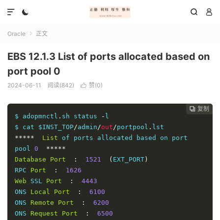




Oracle
正文

EBS 12.1.3 List of ports allocated based on
port pool 0
2024-06-11
阅读(842)
赞(
0
)

复制
复制
复制



$ adopmnctl
.
sh status 
-
l

$ cat $INST_TOP
/
admin
/
out
/
portpool
.
*****
List
 of ports allocated based on port 
pool 
0
*****
Database
Port
:
1521
(
EXT_PORT
)
RPC 
Port
:
1626
Web
 SSL 
Port
:
4443
ONS 
Local
Port
:
6100
ONS 
Remote
Port
:
6200
ONS 
Request
Port
:
6500