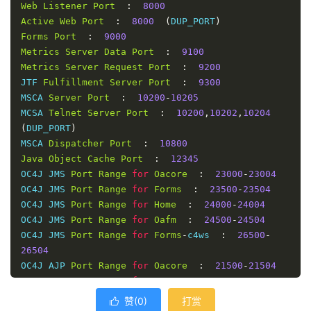
Web
Listener
Port
:
8000
Active
Web
Port
:
8000
(
DUP_PORT
)
Forms
Port
:
9000
Metrics
Server
Data
Port
:
9100
Metrics
Server
Request
Port
:
9200
JTF 
Fulfillment
Server
Port
:
9300
MSCA 
Server
Port
:
10200
-
10205
MCSA 
Telnet
Server
Port
:
10200
,
10202
,
10204
(
DUP_PORT
)
MSCA 
Dispatcher
Port
:
10800
Java
Object
Cache
Port
:
12345
OC4J JMS 
Port
Range
for
Oacore
:
23000
-
23004
OC4J JMS 
Port
Range
for
Forms
:
23500
-
23504
OC4J JMS 
Port
Range
for
Home
:
24000
-
24004
OC4J JMS 
Port
Range
for
Oafm
:
24500
-
24504
OC4J JMS 
Port
Range
for
Forms
-
c4ws  
:
26500
-
26504
OC4J AJP 
Port
Range
for
Oacore
:
21500
-
21504
OC4J AJP 
Port
Range
for
Forms
:
22000
-
22004
OC4J AJP 
Port
Range
for
Home
:
22500
-
22504
赞(
0
)
打赏
