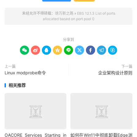
OC4J AJP 
Port
Range
for
Oafm
:
25000
-
25004
OC4J AJP 
Port
Range
for
Forms
-
c4ws  
:
26000
-
未经允许不得转载：
徐万新之路
»
EBS 12.1.3 List of ports
26004
allocated based on port pool 0
OC4J RMI 
Port
Range
for
Oacore
:
20000
-
20004
OC4J RMI 
Port
Range
for
Forms
:
20500
-
20504
OC4J RMI 
Port
Range
for
Home
:
21000
-
21004
分享到
OC4J RMI 
Port
Range
for
Oafm
:
25500
-
25504
OC4J RMI 
Port
Range
for
Forms
-
c4ws  
:
27500
-









27504
上一篇
下一篇
Linux modprobe命令
企业架构设计原则
相关推荐
OACORE Services Starting in
如何在Win11中彻底卸载Edge浏