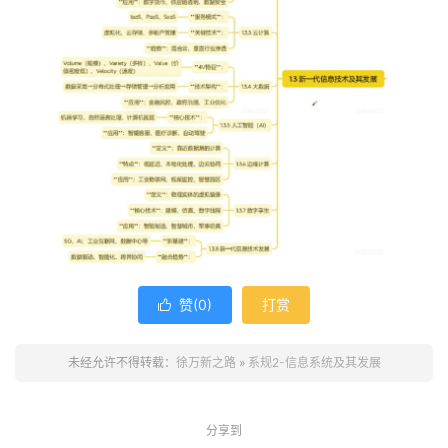
赞(
0
)
打赏

未经允许不得转载：
徐万新之路
»
系规2-信息系统及其发展
分享到