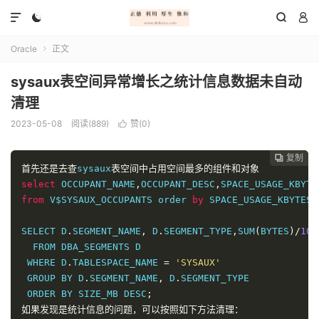




Oracle
正文

sysaux表空间异常增长之统计信息数据未自动
清理
2023-05-08
阅读(889)
赞(
0
)

复制
复制
复制



首先还是去查
sysaux
表空间中占用空间最多的组件和对象
select
 OCCUPANT_NAME
,
OCCUPANT_DESC
,
SPACE_USAGE_KBYTE
from
 V$SYSAUX_OCCUPANTS order 
by
 SPACE_USAGE_KBYTES 
SELECT D
.
SEGMENT_NAME
,
 D
.
SEGMENT_TYPE
,
SUM
(
BYTES
)/
102
  FROM DBA_SEGMENTS D

 WHERE D
.
TABLESPACE_NAME 
=
'SYSAUX'
 GROUP BY D
.
SEGMENT_NAME
,
 D
.
SEGMENT_TYPE

 ORDER BY SIZE_MB DESC
;
如果发现是统计信息的问题，可以按照如下方法清理：