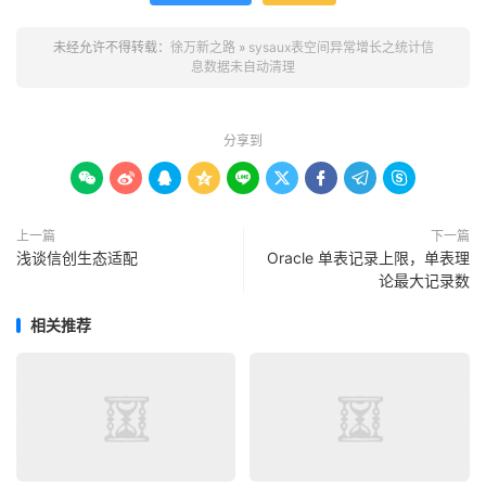
只有当purge的情况下，还是没有释放空间，或者需删除量过大时，才建议用
未经允许不得转载：
徐万新之路
»
sysaux表空间异常增长之统计信
备份待删除基表中最新数据

息数据未自动清理
create table SYS.WRI$_OPTSTATHISTHEADHISTORYBAK as (s
sys.wri$_optstat_histhead_history where savtime > SYS
create table SYS.WRI$_OPTSTATHISTGRMHISTORYBAK as (se
分享到
sys.WRI$_OPTSTAT_HISTGRM_HISTORY where savtime > SYSD
create table SYS.WRI$_OPTSTAT_TAB_BAK as (select * fr









sys.wri$_optstat_tab_history where savtime > SYSDATE 
create table SYS.WRI$_OPTSTAT_IND_BAK as (select * fr
上一篇
下一篇
sys.wri$_optstat_ind_history where savtime > SYSDATE 
浅谈信创生态适配
Oracle 单表记录上限，单表理
论最大记录数
查看SM/
OPTSTAT
（用于存储老的统计信息）保留天数
select
 dbms_stats
.
get_stats_history_retention 
from
 d
相关推荐
设置
SM
/
OPTSTAT
保留的时间（-
1
表示无限）
exec
 dbms_stats
.
alter_stats_history_retention
(-
1
);
truncate
较大的
TABLE

truncate table sys
.
WRI$_OPTSTAT_HISTHEAD_HISTORY
;
truncate table sys
.
WRI$_OPTSTAT_HISTGRM_HISTORY
;