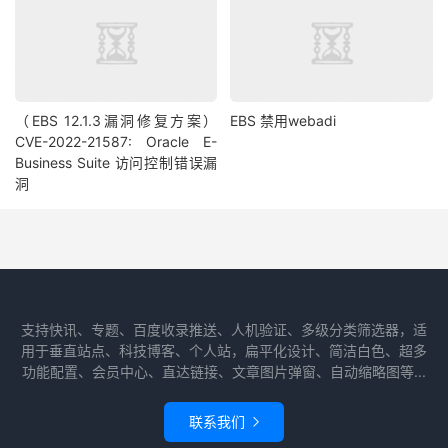
 EXEC dbms_stats
.
gather_table_stats
(
ownname 
=>
'SYS'
'WRI$_OPTSTAT_HISTGRM_HISTORY'
,
cascade 
=>
 TRUE
);
...
 EXEC dbms_stats
.
gather_table_stats
(
ownname 
=>
'SYS'
'WRI$_OPTSTAT_HISTHEAD_HISTORY'
,
cascade 
=>
 TRUE
);
（EBS 12.1.3漏洞修复方案）
EBS 禁用webadi
参考
CVE-2022-21587: Oracle E-
http
:
//zxf261.blog.51cto.com/701797/776496
Business Suite 访问控制错误漏
洞
http
:
//otn-world.blogspot.com/2014/06/purging-optimi
http
:
//docs.oracle.com/cd/E11882_01/appdev.112/e4075
支持快讯、专题、百度收录推送、人机验证、多级分类筛选器，适
用于垂直站点、科技博客、个人站，扁平化设计、简洁白色、超多
功能配置、会员中心、直达链接、文章图片弹窗、自动缩略图等...
联系我们
