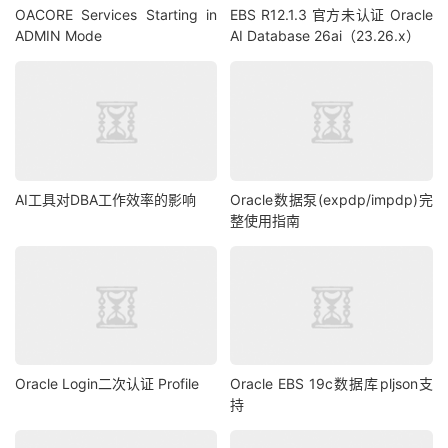
OACORE Services Starting in
EBS R12.1.3 官方未认证 Oracle
truncate table  sys
.
wri$_optstat_ind_history
;
ADMIN Mode
AI Database 26ai（23.26.x）
truncate table  sys
.
wri$_optstat_tab_history
;
清理历史统计信息
exec
 dbms_stats
.
purge_stats
(
sysdate
-
30
);
将历史统计信息保留时间设为
30
天
exec
 dbms_stats
.
alter_stats_history_retention
(
30
);
select
 dbms_stats
.
get_stats_history_retention 
from
 d
AI工具对DBA工作效率的影响
Oracle数据泵(expdp/impdp)完
整使用指南
将历史统计信息相关的表进行
MOVE

alter table sys
.
WRI$_OPTSTAT_HISTHEAD_HISTORY move t
alter index sys
.
I_WRI$_OPTSTAT_HH_OBJ_ICOL_ST rebuil
alter index sys
.
I_WRI$_OPTSTAT_HH_ST rebuild online
;
...
alter table sys
.
WRI$_OPTSTAT_IND_HISTORY  move table
alter index sys
.
I_WRI$_OPTSTAT_IND_OBJ
#_ST rebuild o
Oracle Login二次认证 Profile
Oracle EBS 19c数据库pljson支
alter index sys
.
I_WRI$_OPTSTAT_IND_ST rebuild online
持
对
MOVE
表的统计信息进行收集