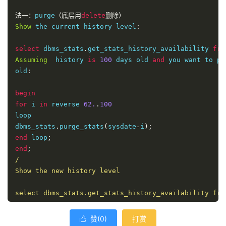
法一：
purge
（底层用
delete
删除）
Show
 the current history level
:
select
 dbms_stats
.
get_stats_history_availability 
fro
Assuming
  history 
is
100
 days old 
and
 you want to pu
old
:
begin
for
 i 
in
 reverse 
62.
.
100
loop

dbms_stats
.
purge_stats
(
sysdate
-
i
);
end
 loop
;
end
;
/

Show the new history level

select dbms_stats.get_stats_history_availability from
法二：truncate

赞(
0
)
打赏
