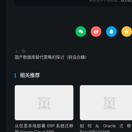
未经允许不得转载：
徐万新




上一篇
国产数据库替代策略的探讨（转自白鳝）
相关推荐
从任意本地部署 ERP 系统迁移
如何从Oracle迁
到 Oracle Cloud ERP
PolarDB(ADAM)