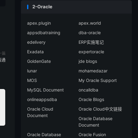
2-Oracle
apex.plugin
apex.world
appsdbatraining
dba-oracle
edelivery
ERP实施笔记
Exadata
expertoracle
一篇
精通
GoldenGate
jde blogs
lunar
mohamedazar
MOS
My Oracle Support
MySQL Document
oncalldba
onlineappsdba
Oracle Blogs
Oracle Cloud
Oracle Cloud中文链接
Document
Oracle Database
Document
Oracle Database
Oracle Fusion