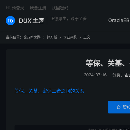
Hi, 请登录
我要注册
找回密码
正德厚生，臻于至善
OracleEB
当前位置：
徐万新之路
徐万新
企业架构
正文



等保、关基、
2024-07-16
分类：
企
等保、关基、密评三者之间的关系
赞(
