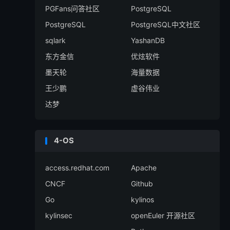
PGFans问答社区
PostgreSQL
PostgreSQL
PostgreSQL中文社区
sqlark
YashanDB
东方金信
优炫软件
墨天轮
海量数据
王少鹏
虚谷伟业
达梦
4-OS
access.redhat.com
Apache
CNCF
Github
Go
kylinos
kylinsec
openEuler 开源社区