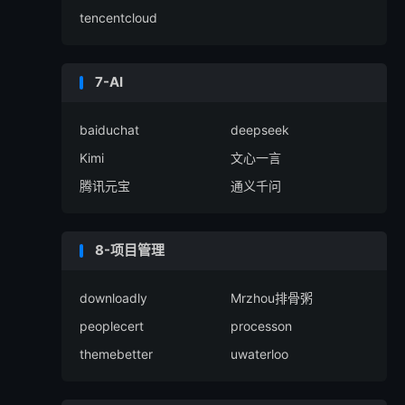
tencentcloud
7-AI
baiduchat
deepseek
Kimi
文心一言
腾讯元宝
通义千问
8-项目管理
downloadly
Mrzhou排骨粥
peoplecert
processon
themebetter
uwaterloo