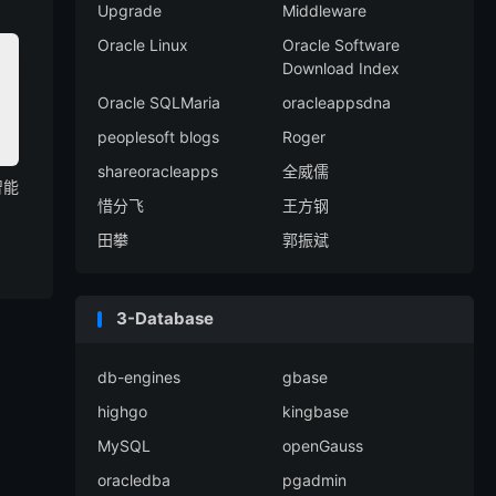
Upgrade
Middleware
Oracle Linux
Oracle Software
Download Index
Oracle SQLMaria
oracleappsdna
peoplesoft blogs
Roger
shareoracleapps
全威儒
智能
惜分飞
王方钢
田攀
郭振斌
3-Database
db-engines
gbase
highgo
kingbase
MySQL
openGauss
oracledba
pgadmin