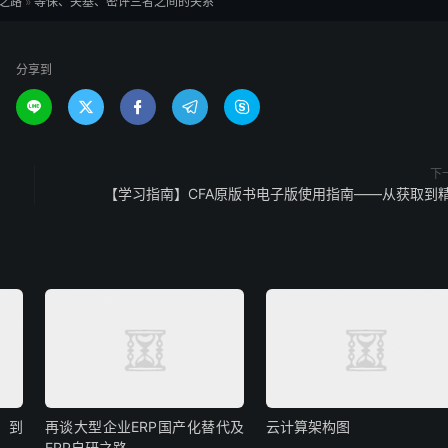
之路
»
等保、关基、密评三者之间的关系
分享到





下
【学习指南】CFA原版书电子版使用指南——从获取到
移到
再谈大型企业ERP国产化替代及
云计算架构图
ERP自研之路