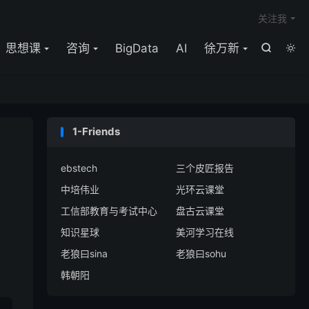

关注我
思想课
咨询
BigData
AI
徐万新


1-Friends
ebstech
三个皮匠报告
中培伟业
光环云课堂
工信部教育与考试中心
盘古云课堂
知识星球
美河学习在线
老狼曰sina
老狼曰sohu
韩朝阳