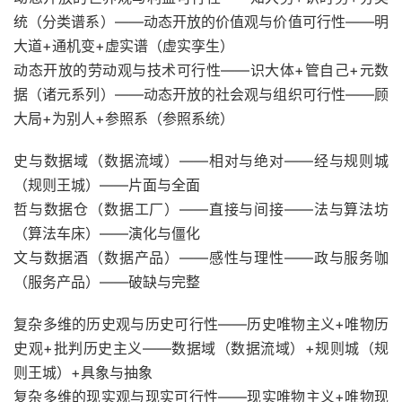
统（分类谱系）——动态开放的价值观与价值可行性——明
大道+通机变+虚实谱（虚实孪生）
动态开放的劳动观与技术可行性——识大体+管自己+元数
据（诸元系列）——动态开放的社会观与组织可行性——顾
大局+为别人+参照系（参照系统）
史与数据域（数据流域）——相对与绝对——经与规则城
（规则王城）——片面与全面
哲与数据仓（数据工厂）——直接与间接——法与算法坊
（算法车床）——演化与僵化
文与数据酒（数据产品）——感性与理性——政与服务咖
（服务产品）——破缺与完整
复杂多维的历史观与历史可行性——历史唯物主义+唯物历
史观+批判历史主义——数据域（数据流域）+规则城（规
则王城）+具象与抽象
复杂多维的现实观与现实可行性——现实唯物主义+唯物现