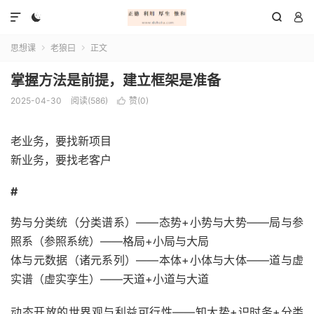




思想课
老狼曰
正文


掌握方法是前提，建立框架是准备
2025-04-30
阅读(586)
赞(
0
)

老业务，要找新项目
新业务，要找老客户
#
势与分类统（分类谱系）——态势+小势与大势——局与参
照系（参照系统）——格局+小局与大局
体与元数据（诸元系列）——本体+小体与大体——道与虚
实谱（虚实孪生）——天道+小道与大道
动态开放的世界观与利益可行性——知大势+识时务+分类