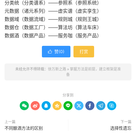
分类统（分类谱系）——参照系（参照系统）
元数据（诸元系列）——虚实谱（虚实孪生）
数据域（数据流域）——规则城（规则王城）
数据仓（数据工厂）——算法坊（算法车床）
数据酒（数据产品）——服务咖（服务产品）
赞(
0
)
打赏

未经允许不得转载：
徐万新之路
»
掌握方法是前提，建立框架是准
备
分享到









上一篇
下一篇
不同酿酒方法的区别
选择性遗忘