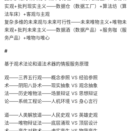
实观+批判现实主义——数据仓（数据工厂）+算法坊（算
法车床）+客观与主观
复杂多维的未来观与未来可行性——未来唯物主义+唯物未
来观+批判未来主义——数据酒（数据产品）+服务咖（服
务产品）+唯物与唯心
#
基于观术法论和道法术器的情报服务原理
观——三界五行观——概念参照 VS 经验参照
术——阴阳八卦术——现实抽象 VS 观念抽象
法——历史唯物法——场景辩证 VS 思想辩证
论——系统工程论——人机环境 VS 身心言行
道——人类解放道——人民史观 VS 英雄史观
法——唯物辩证法——底层涌现 VS 顶层设计
术——孪生对称术——虚实孪生 VS 物我孪生